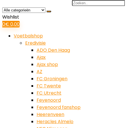
Search
for:
Wishlist
0
€
0,00
Voetbalshop
Eredivisie
ADO Den Haag
Ajax
Ajax shop
AZ
FC Groningen
FC Twente
FC Utrecht
Feyenoord
Feyenoord fanshop
Heerenveen
Heracles Almelo