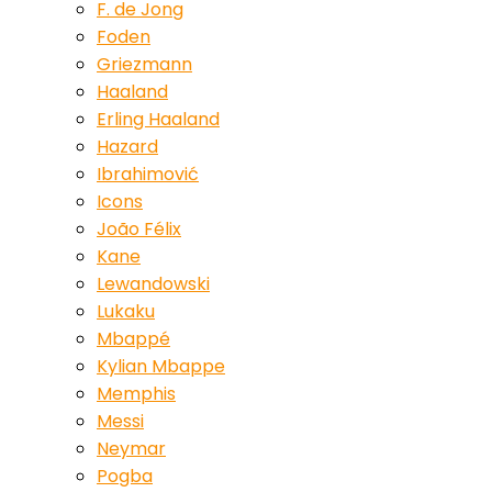
F. de Jong
Foden
Griezmann
Haaland
Erling Haaland
Hazard
Ibrahimović
Icons
João Félix
Kane
Lewandowski
Lukaku
Mbappé
Kylian Mbappe
Memphis
Messi
Neymar
Pogba