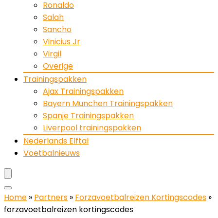
Ronaldo
Salah
Sancho
Vinicius Jr
Virgil
Overige
Trainingspakken
Ajax Trainingspakken
Bayern Munchen Trainingspakken
Spanje Trainingspakken
Liverpool trainingspakken
Nederlands Elftal
Voetbalnieuws
Home
»
Partners
»
Forzavoetbalreizen Kortingscodes
»
forzavoetbalreizen kortingscodes