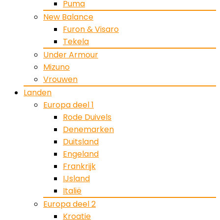
Puma
New Balance
Furon & Visaro
Tekela
Under Armour
Mizuno
Vrouwen
Landen
Europa deel 1
Rode Duivels
Denemarken
Duitsland
Engeland
Frankrijk
IJsland
Italië
Europa deel 2
Kroatie