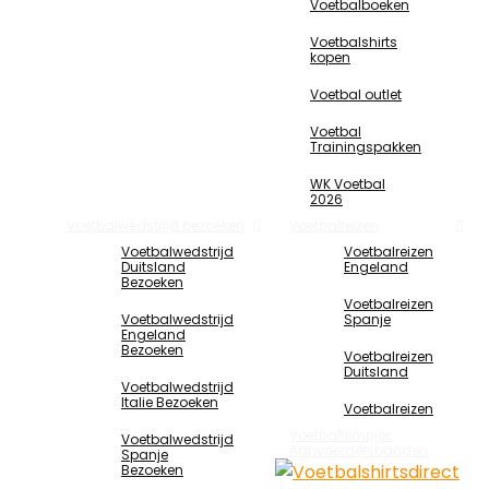
Voetbalboeken
Voetbalshirts
kopen
Voetbal outlet
Voetbal
Trainingspakken
WK Voetbal
2026
Voetbalwedstrijd bezoeken
Voetbalreizen
Voetbalwedstrijd
Voetbalreizen
Duitsland
Engeland
Bezoeken
Voetbalreizen
Voetbalwedstrijd
Spanje
Engeland
Bezoeken
Voetbalreizen
Duitsland
Voetbalwedstrijd
Italie Bezoeken
Voetbalreizen
Voetbalfilmpjes
Voetbalwedstrijd
Aanvoerdersbanden
Spanje
Bezoeken