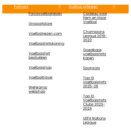
Partners
Voetbal artikelen
Forzavoetbalreizen
Cadeau voor
Hem en Haar
Voetbal
Unisportstore
Champions
Voetbalreizen.com
League 2019-
2020
Voetbalshirtskoning
Goedkope
Voetbalshirt
voetbalshirts
bedrukken
kopen
Voetbalshop
Sponsors
Voetbaltravel
Top 10
Voetbalshirts
2025-26
Wehkamp
webshop
Top 10
Voetbalshirts
Clubs 2023-
2024
UEFA Nations
League