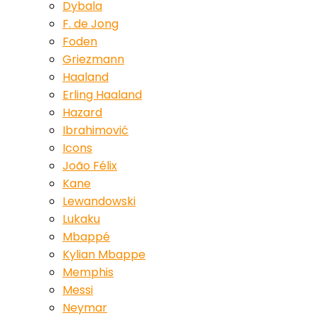
Dybala
F. de Jong
Foden
Griezmann
Haaland
Erling Haaland
Hazard
Ibrahimović
Icons
João Félix
Kane
Lewandowski
Lukaku
Mbappé
Kylian Mbappe
Memphis
Messi
Neymar