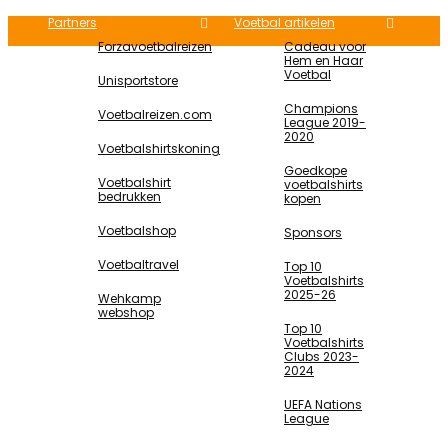
Partners
Voetbal artikelen
Forzavoetbalreizen
Cadeau voor
Hem en Haar
Voetbal
Unisportstore
Champions
Voetbalreizen.com
League 2019-
2020
Voetbalshirtskoning
Goedkope
Voetbalshirt
voetbalshirts
bedrukken
kopen
Voetbalshop
Sponsors
Voetbaltravel
Top 10
Voetbalshirts
2025-26
Wehkamp
webshop
Top 10
Voetbalshirts
Clubs 2023-
2024
UEFA Nations
League