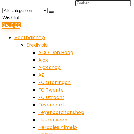
Search
for:
Wishlist
0
€
0,00
Voetbalshop
Eredivisie
ADO Den Haag
Ajax
Ajax shop
AZ
FC Groningen
FC Twente
FC Utrecht
Feyenoord
Feyenoord fanshop
Heerenveen
Heracles Almelo