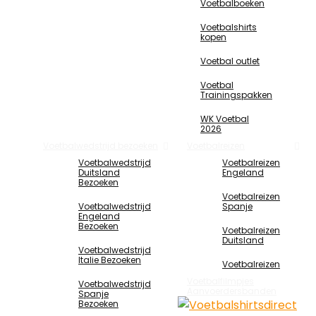
Voetbalboeken
Voetbalshirts
kopen
Voetbal outlet
Voetbal
Trainingspakken
WK Voetbal
2026
Voetbalwedstrijd bezoeken
Voetbalreizen
Voetbalwedstrijd
Voetbalreizen
Duitsland
Engeland
Bezoeken
Voetbalreizen
Voetbalwedstrijd
Spanje
Engeland
Bezoeken
Voetbalreizen
Duitsland
Voetbalwedstrijd
Italie Bezoeken
Voetbalreizen
Voetbalfilmpjes
Voetbalwedstrijd
Aanvoerdersbanden
Spanje
Bezoeken