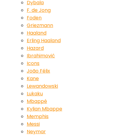
Dybala
F. de Jong
Foden
Griezmann
Haaland
Erling Haaland
Hazard
Ibrahimović
Icons
João Félix
Kane
Lewandowski
Lukaku
Mbappé
Kylian Mbappe
Memphis
Messi
Neymar