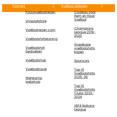
Partners
Voetbal artikelen
Forzavoetbalreizen
Cadeau voor
Hem en Haar
Voetbal
Unisportstore
Champions
Voetbalreizen.com
League 2019-
2020
Voetbalshirtskoning
Goedkope
Voetbalshirt
voetbalshirts
bedrukken
kopen
Voetbalshop
Sponsors
Voetbaltravel
Top 10
Voetbalshirts
2025-26
Wehkamp
webshop
Top 10
Voetbalshirts
Clubs 2023-
2024
UEFA Nations
League