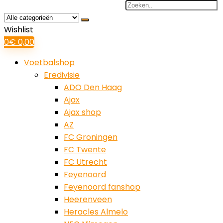
Search
for:
Wishlist
0
€
0,00
Voetbalshop
Eredivisie
ADO Den Haag
Ajax
Ajax shop
AZ
FC Groningen
FC Twente
FC Utrecht
Feyenoord
Feyenoord fanshop
Heerenveen
Heracles Almelo