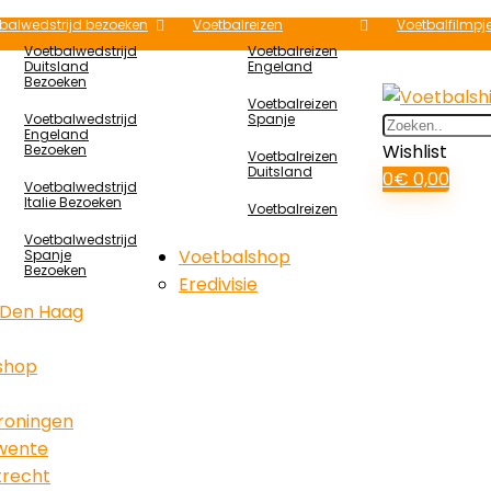
balwedstrijd bezoeken
Voetbalreizen
Voetbalfilmpj
Voetbalwedstrijd
Voetbalreizen
Duitsland
Engeland
Bezoeken
Voetbalreizen
Voetbalwedstrijd
Spanje
Search
Engeland
for:
Wishlist
Bezoeken
Voetbalreizen
Duitsland
0
€
0,00
Voetbalwedstrijd
Italie Bezoeken
Voetbalreizen
Voetbalwedstrijd
Voetbalshop
Spanje
Bezoeken
Eredivisie
Den Haag
 shop
roningen
wente
trecht