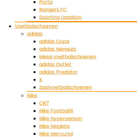
Porto
Rangers FC
Sporting Lissabon
Voetbalschoenen
adidas
adidas Copa
adidas Nemeziz
Messi voetbalschoenen
adidas Outlet
adidas Predator
X
Zaalvoetbalschoenen
Nike
CR7
Nike FootballX
Nike Hypervenom
Nike Magista
Nike Mercurial