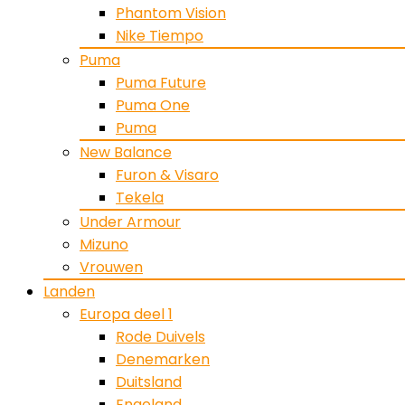
Phantom Vision
Nike Tiempo
Puma
Puma Future
Puma One
Puma
New Balance
Furon & Visaro
Tekela
Under Armour
Mizuno
Vrouwen
Landen
Europa deel 1
Rode Duivels
Denemarken
Duitsland
Engeland