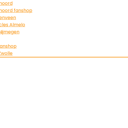
noord
noord fanshop
enveen
cles Almelo
Nijmegen
fanshop
Zwolle