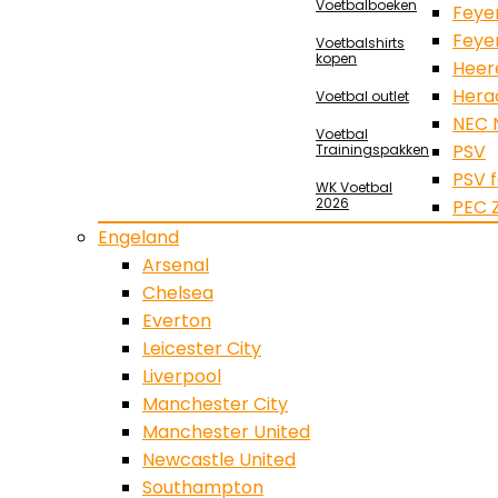
Voetbalboeken
Feye
Feye
Voetbalshirts
kopen
Heer
Hera
Voetbal outlet
NEC 
Voetbal
PSV
Trainingspakken
PSV 
WK Voetbal
2026
PEC 
Engeland
Arsenal
Chelsea
Everton
Leicester City
Liverpool
Manchester City
Manchester United
Newcastle United
Southampton