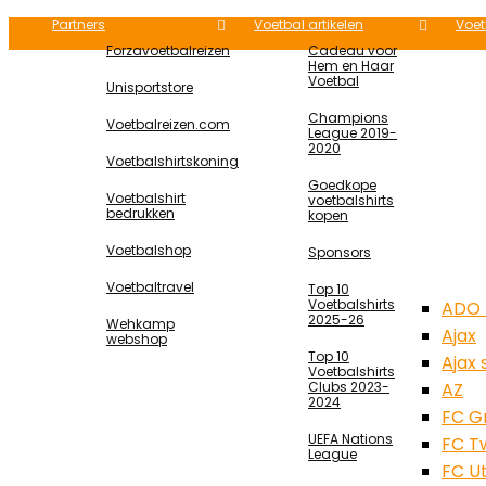
Partners
Voetbal artikelen
Voet
Forzavoetbalreizen
Cadeau voor
Hem en Haar
Voetbal
Unisportstore
Champions
Voetbalreizen.com
League 2019-
2020
Voetbalshirtskoning
Goedkope
Voetbalshirt
voetbalshirts
bedrukken
kopen
Voetbalshop
Sponsors
Voetbaltravel
Top 10
Voetbalshirts
ADO 
2025-26
Wehkamp
Ajax
webshop
Top 10
Ajax
Voetbalshirts
Clubs 2023-
AZ
2024
FC G
UEFA Nations
FC T
League
FC U