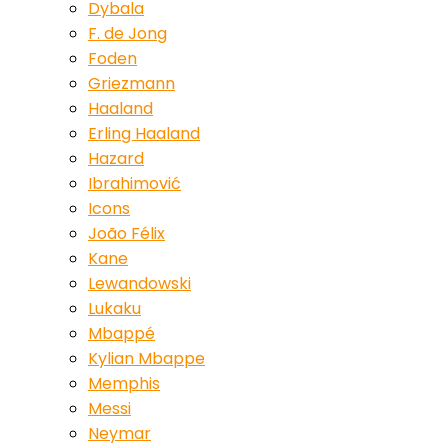
Dybala
F. de Jong
Foden
Griezmann
Haaland
Erling Haaland
Hazard
Ibrahimović
Icons
João Félix
Kane
Lewandowski
Lukaku
Mbappé
Kylian Mbappe
Memphis
Messi
Neymar