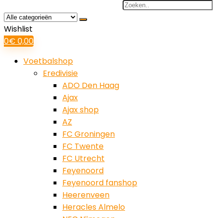
Search
for:
Wishlist
0
€
0,00
Voetbalshop
Eredivisie
ADO Den Haag
Ajax
Ajax shop
AZ
FC Groningen
FC Twente
FC Utrecht
Feyenoord
Feyenoord fanshop
Heerenveen
Heracles Almelo