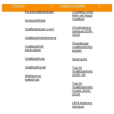
Partners
Voetbal artikelen
Forzavoetbalreizen
Cadeau voor
Hem en Haar
Voetbal
Unisportstore
Champions
Voetbalreizen.com
League 2019-
2020
Voetbalshirtskoning
Goedkope
Voetbalshirt
voetbalshirts
bedrukken
kopen
Voetbalshop
Sponsors
Voetbaltravel
Top 10
Voetbalshirts
2025-26
Wehkamp
webshop
Top 10
Voetbalshirts
Clubs 2023-
2024
UEFA Nations
League