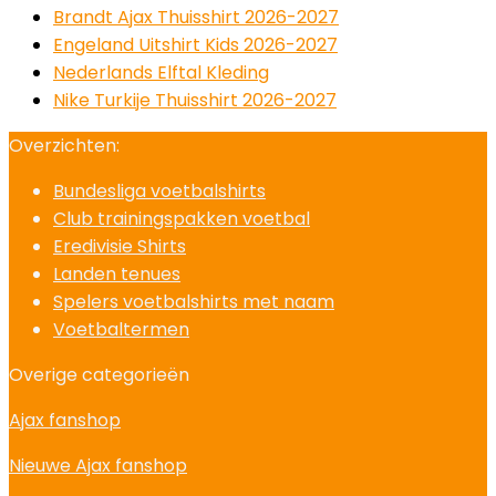
Brandt Ajax Thuisshirt 2026-2027
Engeland Uitshirt Kids 2026-2027
Nederlands Elftal Kleding
Nike Turkije Thuisshirt 2026-2027
Overzichten:
Bundesliga voetbalshirts
Club trainingspakken voetbal
Eredivisie Shirts
Landen tenues
Spelers voetbalshirts met naam
Voetbaltermen
Overige categorieën
Ajax fanshop
Nieuwe Ajax fanshop