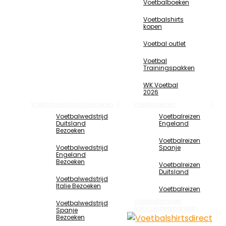
Voetbalboeken
Voetbalshirts
kopen
Voetbal outlet
Voetbal
Trainingspakken
WK Voetbal
2026
Voetbalwedstrijd bezoeken
Voetbalreizen
Voetbalwedstrijd
Voetbalreizen
Duitsland
Engeland
Bezoeken
Voetbalreizen
Voetbalwedstrijd
Spanje
Engeland
Bezoeken
Voetbalreizen
Duitsland
Voetbalwedstrijd
Italie Bezoeken
Voetbalreizen
Voetbalfilmpjes
Voetbalwedstrijd
Aanvoerdersbanden
Spanje
Bezoeken