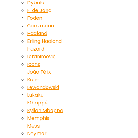
Dybala
F. de Jong
Foden
Griezmann
Haaland
Erling Haaland
Hazard
Ibrahimović
Icons
João Félix
Kane
Lewandowski
Lukaku
Mbappé
Kylian Mbappe
Memphis
Messi
Neymar