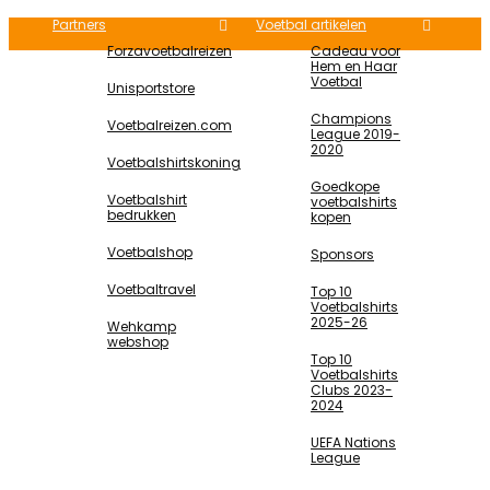
Partners
Voetbal artikelen
Forzavoetbalreizen
Cadeau voor
Hem en Haar
Voetbal
Unisportstore
Champions
Voetbalreizen.com
League 2019-
2020
Voetbalshirtskoning
Goedkope
Voetbalshirt
voetbalshirts
bedrukken
kopen
Voetbalshop
Sponsors
Voetbaltravel
Top 10
Voetbalshirts
2025-26
Wehkamp
webshop
Top 10
Voetbalshirts
Clubs 2023-
2024
UEFA Nations
League