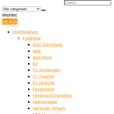
Search
for:
Wishlist
0
€
0,00
Voetbalshop
Eredivisie
ADO Den Haag
Ajax
Ajax shop
AZ
FC Groningen
FC Twente
FC Utrecht
Feyenoord
Feyenoord fanshop
Heerenveen
Heracles Almelo