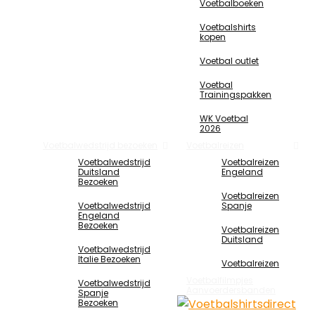
Voetbalboeken
Voetbalshirts
kopen
Voetbal outlet
Voetbal
Trainingspakken
WK Voetbal
2026
Voetbalwedstrijd bezoeken
Voetbalreizen
Voetbalwedstrijd
Voetbalreizen
Duitsland
Engeland
Bezoeken
Voetbalreizen
Voetbalwedstrijd
Spanje
Engeland
Bezoeken
Voetbalreizen
Duitsland
Voetbalwedstrijd
Italie Bezoeken
Voetbalreizen
Voetbalfilmpjes
Voetbalwedstrijd
Aanvoerdersbanden
Spanje
Bezoeken