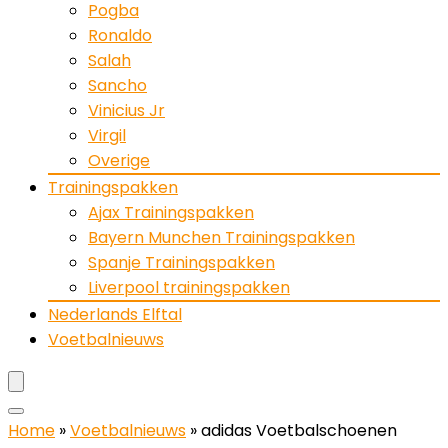
Pogba
Ronaldo
Salah
Sancho
Vinicius Jr
Virgil
Overige
Trainingspakken
Ajax Trainingspakken
Bayern Munchen Trainingspakken
Spanje Trainingspakken
Liverpool trainingspakken
Nederlands Elftal
Voetbalnieuws
Home
»
Voetbalnieuws
»
adidas Voetbalschoenen