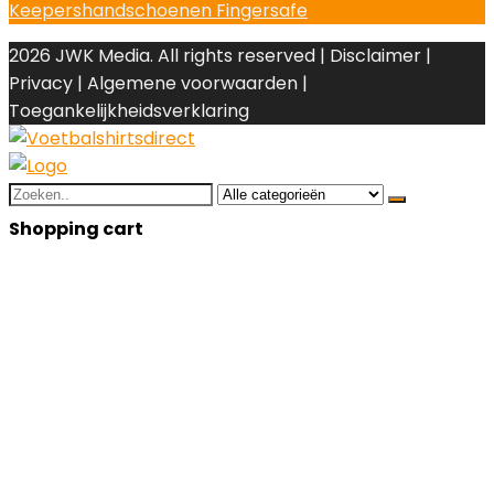
Keepershandschoenen Fingersafe
2026 JWK Media. All rights reserved | Disclaimer |
Privacy | Algemene voorwaarden |
Toegankelijkheidsverklaring
Search
for:
Shopping cart