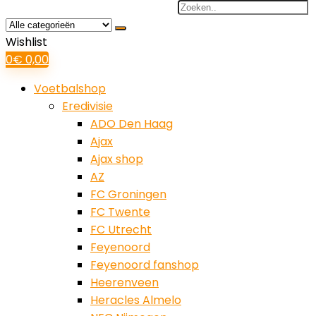
Search
for:
Wishlist
0
€
0,00
Voetbalshop
Eredivisie
ADO Den Haag
Ajax
Ajax shop
AZ
FC Groningen
FC Twente
FC Utrecht
Feyenoord
Feyenoord fanshop
Heerenveen
Heracles Almelo