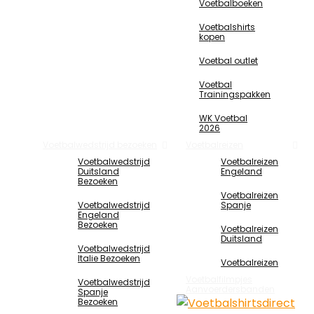
Voetbalboeken
Voetbalshirts
kopen
Voetbal outlet
Voetbal
Trainingspakken
WK Voetbal
2026
Voetbalwedstrijd bezoeken
Voetbalreizen
Voetbalwedstrijd
Voetbalreizen
Duitsland
Engeland
Bezoeken
Voetbalreizen
Voetbalwedstrijd
Spanje
Engeland
Bezoeken
Voetbalreizen
Duitsland
Voetbalwedstrijd
Italie Bezoeken
Voetbalreizen
Voetbalfilmpjes
Voetbalwedstrijd
Aanvoerdersbanden
Spanje
Bezoeken