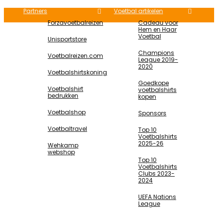
Partners
Voetbal artikelen
Forzavoetbalreizen
Cadeau voor
Hem en Haar
Voetbal
Unisportstore
Champions
Voetbalreizen.com
League 2019-
2020
Voetbalshirtskoning
Goedkope
Voetbalshirt
voetbalshirts
bedrukken
kopen
Voetbalshop
Sponsors
Voetbaltravel
Top 10
Voetbalshirts
2025-26
Wehkamp
webshop
Top 10
Voetbalshirts
Clubs 2023-
2024
UEFA Nations
League