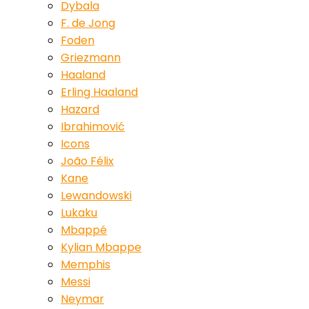
Dybala
F. de Jong
Foden
Griezmann
Haaland
Erling Haaland
Hazard
Ibrahimović
Icons
João Félix
Kane
Lewandowski
Lukaku
Mbappé
Kylian Mbappe
Memphis
Messi
Neymar