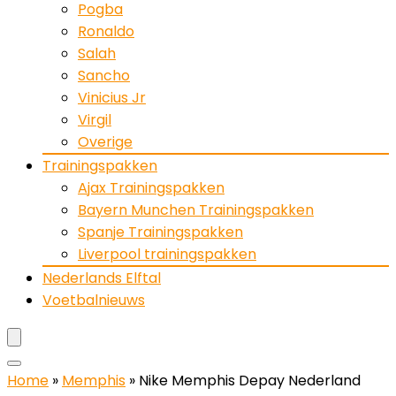
Pogba
Ronaldo
Salah
Sancho
Vinicius Jr
Virgil
Overige
Trainingspakken
Ajax Trainingspakken
Bayern Munchen Trainingspakken
Spanje Trainingspakken
Liverpool trainingspakken
Nederlands Elftal
Voetbalnieuws
Home
»
Memphis
»
Nike Memphis Depay Nederland