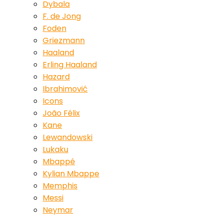
Dybala
F. de Jong
Foden
Griezmann
Haaland
Erling Haaland
Hazard
Ibrahimović
Icons
João Félix
Kane
Lewandowski
Lukaku
Mbappé
Kylian Mbappe
Memphis
Messi
Neymar