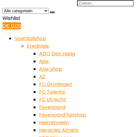
Search
for:
Wishlist
0
€
0,00
Voetbalshop
Eredivisie
ADO Den Haag
Ajax
Ajax shop
AZ
FC Groningen
FC Twente
FC Utrecht
Feyenoord
Feyenoord fanshop
Heerenveen
Heracles Almelo