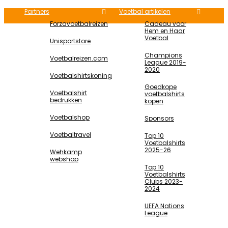
Partners
Voetbal artikelen
Forzavoetbalreizen
Cadeau voor
Hem en Haar
Voetbal
Unisportstore
Champions
Voetbalreizen.com
League 2019-
2020
Voetbalshirtskoning
Goedkope
Voetbalshirt
voetbalshirts
bedrukken
kopen
Voetbalshop
Sponsors
Voetbaltravel
Top 10
Voetbalshirts
2025-26
Wehkamp
webshop
Top 10
Voetbalshirts
Clubs 2023-
2024
UEFA Nations
League