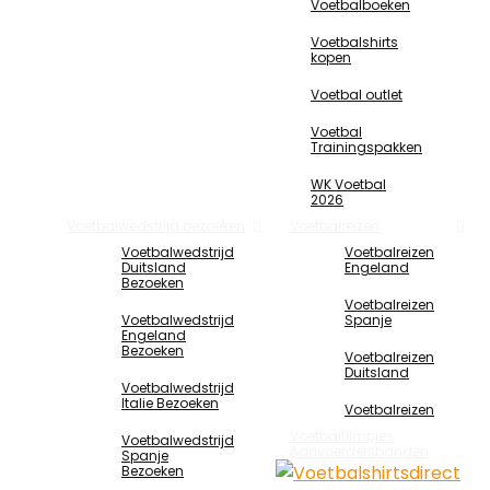
Voetbalboeken
Voetbalshirts
kopen
Voetbal outlet
Voetbal
Trainingspakken
WK Voetbal
2026
Voetbalwedstrijd bezoeken
Voetbalreizen
Voetbalwedstrijd
Voetbalreizen
Duitsland
Engeland
Bezoeken
Voetbalreizen
Voetbalwedstrijd
Spanje
Engeland
Bezoeken
Voetbalreizen
Duitsland
Voetbalwedstrijd
Italie Bezoeken
Voetbalreizen
Voetbalfilmpjes
Voetbalwedstrijd
Aanvoerdersbanden
Spanje
Bezoeken