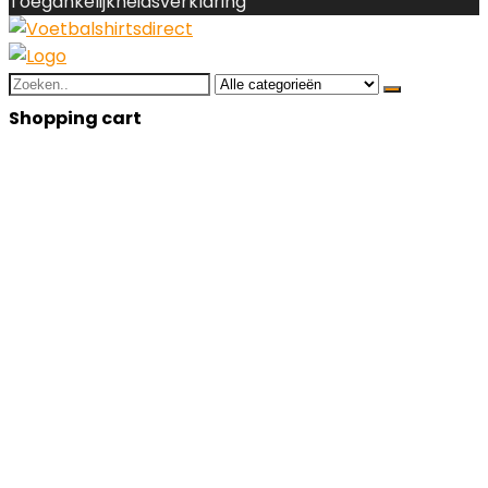
Toegankelijkheidsverklaring
Search
for:
Shopping cart