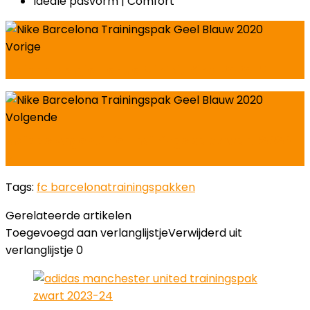
Ideale pasvorm | Comfort
Vorige
adidas Belgie Tenue Minikit Kind 2020-21
Volgende
adidas Argentinie Trainingspak Zwart 2020-
21
Tags:
fc barcelona
trainingspakken
Gerelateerde artikelen
Toegevoegd aan verlanglijstje
Verwijderd uit
verlanglijstje
0