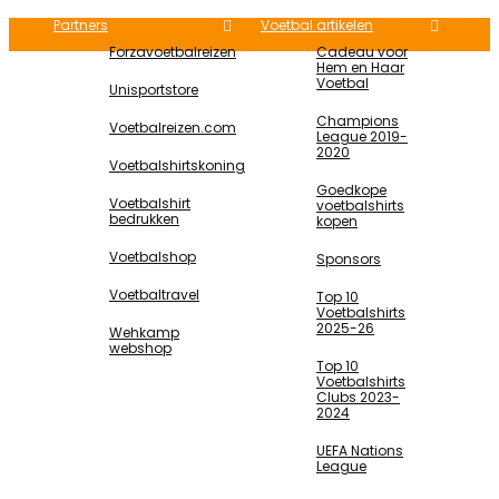
Partners
Voetbal artikelen
Forzavoetbalreizen
Cadeau voor
Hem en Haar
Voetbal
Unisportstore
Champions
Voetbalreizen.com
League 2019-
2020
Voetbalshirtskoning
Goedkope
Voetbalshirt
voetbalshirts
bedrukken
kopen
Voetbalshop
Sponsors
Voetbaltravel
Top 10
Voetbalshirts
2025-26
Wehkamp
webshop
Top 10
Voetbalshirts
Clubs 2023-
2024
UEFA Nations
League