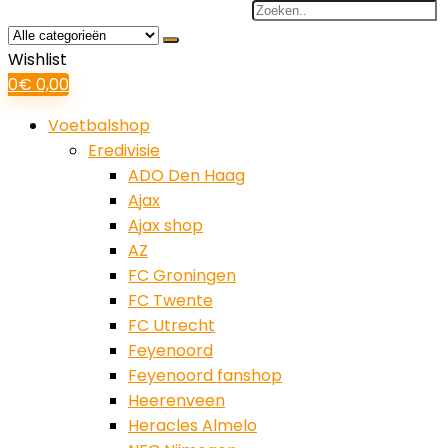
Search
for:
Wishlist
0
€
0,00
Voetbalshop
Eredivisie
ADO Den Haag
Ajax
Ajax shop
AZ
FC Groningen
FC Twente
FC Utrecht
Feyenoord
Feyenoord fanshop
Heerenveen
Heracles Almelo