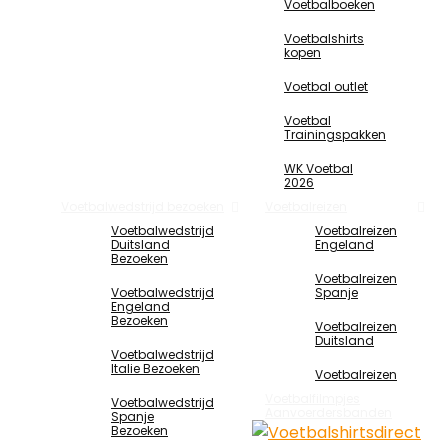
Voetbalboeken
Voetbalshirts
kopen
Voetbal outlet
Voetbal
Trainingspakken
WK Voetbal
2026
Voetbalwedstrijd bezoeken
Voetbalreizen
Voetbalwedstrijd
Voetbalreizen
Duitsland
Engeland
Bezoeken
Voetbalreizen
Voetbalwedstrijd
Spanje
Engeland
Bezoeken
Voetbalreizen
Duitsland
Voetbalwedstrijd
Italie Bezoeken
Voetbalreizen
Voetbalfilmpjes
Voetbalwedstrijd
Aanvoerdersbanden
Spanje
Bezoeken