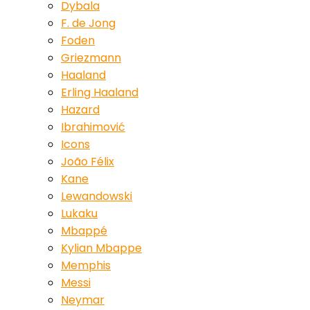
Dybala
F. de Jong
Foden
Griezmann
Haaland
Erling Haaland
Hazard
Ibrahimović
Icons
João Félix
Kane
Lewandowski
Lukaku
Mbappé
Kylian Mbappe
Memphis
Messi
Neymar